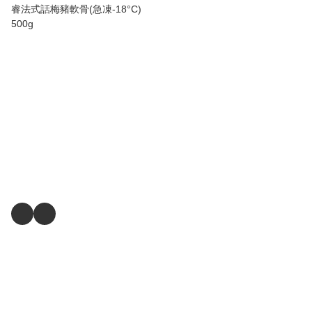
睿法式話梅豬軟骨(急凍-18°C)
500g
睿私房菜
順豐營業點/順豐站
Chill International Ltd
關注我們
商舖
退貨及退款政策