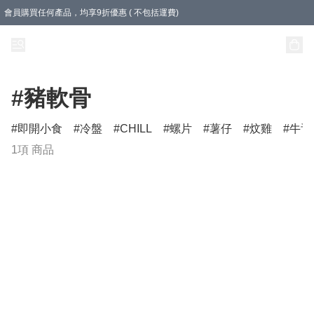
會員購買任何產品，均享9折優惠 ( 不包括運費)
急凍盒裝產品滿$500，即享即享免運費優惠！（適用於 本地送貨、本地取貨 )
樽裝產品滿$800，即享即享免運費優惠！
#豬軟骨
即開小食
冷盤
CHILL
螺片
薯仔
炆雞
牛舌
1項 商品