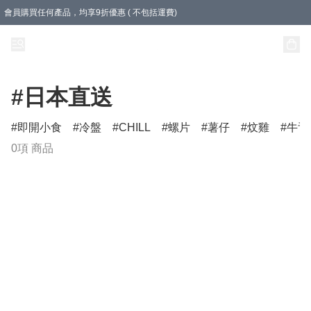
會員購買任何產品，均享9折優惠 ( 不包括運費)
急凍盒裝產品滿$500，即享即享免運費優惠！（適用於 本地送貨、本地取貨 )
樽裝產品滿$800，即享即享免運費優惠！
#日本直送
即開小食
冷盤
CHILL
螺片
薯仔
炆雞
牛舌
0項 商品