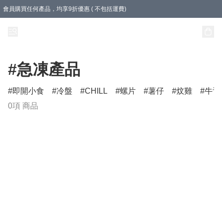
會員購買任何產品，均享9折優惠 ( 不包括運費)
急凍盒裝產品滿$500，即享即享免運費優惠！（適用於 本地送貨、本地取貨 )
樽裝產品滿$800，即享即享免運費優惠！
#急凍產品
即開小食
冷盤
CHILL
螺片
薯仔
炆雞
牛舌
0項 商品