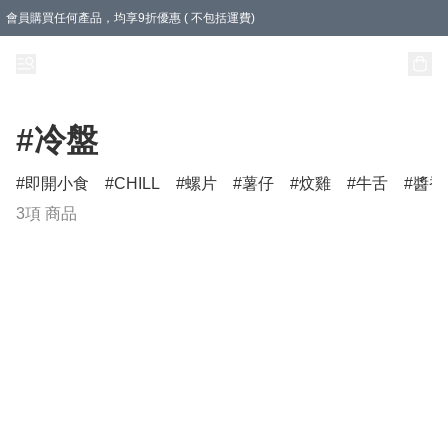
會員購買任何產品，均享9折優惠 ( 不包括運費)
急凍盒裝產品滿$500，即享即享免運費優惠！（適用於 本地送貨、本地取貨 )
樽裝產品滿$800，即享即享免運費優惠！
#冷盤
即開小食
CHILL
螺片
薯仔
炆雞
牛舌
醬香
3項 商品